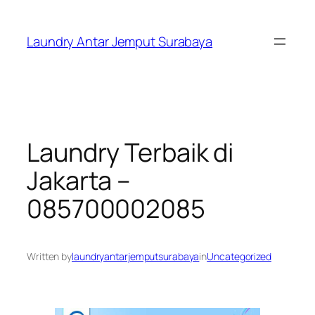
Skip
to
Laundry Antar Jemput Surabaya
content
Laundry Terbaik di
Jakarta –
085700002085
Written by
laundryantarjemputsurabaya
in
Uncategorized