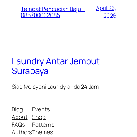
April 26,
Tempat Pencucian Baju –
085700002085
2026
Laundry Antar Jemput
Surabaya
Siap Melayani Laundy anda 24 Jam
Blog
Events
About
Shop
FAQs
Patterns
Authors
Themes