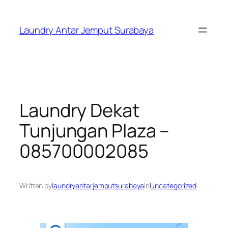
Skip
to
Laundry Antar Jemput Surabaya
content
Laundry Dekat
Tunjungan Plaza –
085700002085
Written by
laundryantarjemputsurabaya
in
Uncategorized