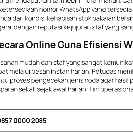
mendapatkan tarif lebih murah harian. Cara 
 ketersediaan nomor WhatsApp yang tersedia 
 dari kondisi kehabisan stok pakaian bersih 
gerai dengan reputasi kejujuran staf yang sang
cara Online Guna Efisiensi W
mesanan mudah dan staf yang sangat komunikat
at melalui pesan instan harian. Petugas memb
tu proses pengecekan jenis noda agar hasil 
sparan sekali sejak awal harian. Tim operasion
0857 0000 2085