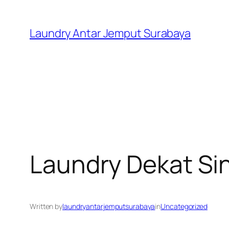
Skip
to
Laundry Antar Jemput Surabaya
content
Laundry Dekat Si
Written by
laundryantarjemputsurabaya
in
Uncategorized