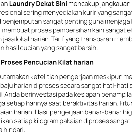
apan
Laundry Dekat Sini
mencakup jangkauan 
ofesional sering menyediakan kurir yang san
wal penjemputan sangat penting guna menjaga
 membuat proses pembersihan kain sangat efekt
 jasa lokal harian. Tarif yang transparan mem
n hasil cucian yang sangat bersih.
Proses Pencucian Kilat harian
utamakan ketelitian pengerjaan meskipun mel
baju harian diproses secara sangat hati-hati s
i
, Anda berinvestasi pada kesiapan penampilan
ga setiap harinya saat beraktivitas harian. F
an harian. Hasil pengerjaan benar-benar higi
ikan setiap kilogram pakaian diproses sangat
 hindari.