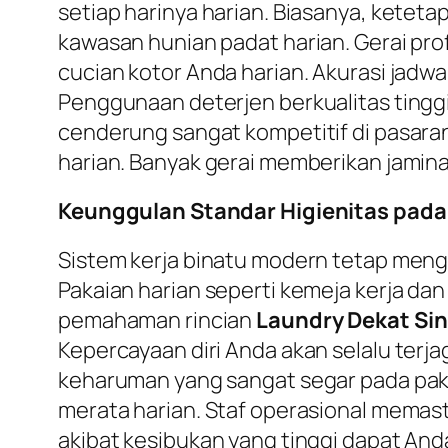
setiap harinya harian. Biasanya, ketet
kawasan hunian padat harian. Gerai pr
cucian kotor Anda harian. Akurasi jad
Penggunaan deterjen berkualitas tinggi
cenderung sangat kompetitif di pasaran
harian. Banyak gerai memberikan jamina
Keunggulan Standar Higienitas pada 
Sistem kerja binatu modern tetap meng
Pakaian harian seperti kemeja kerja dan 
pemahaman rincian
Laundry Dekat Sin
Kepercayaan diri Anda akan selalu terja
keharuman yang sangat segar pada pakai
merata harian. Staf operasional memast
akibat kesibukan yang tinggi dapat Anda