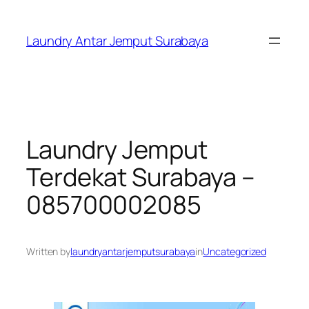
Skip
to
Laundry Antar Jemput Surabaya
content
Laundry Jemput
Terdekat Surabaya –
085700002085
Written by
laundryantarjemputsurabaya
in
Uncategorized