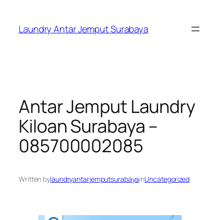
Skip
to
Laundry Antar Jemput Surabaya
content
Antar Jemput Laundry
Kiloan Surabaya –
085700002085
Written by
laundryantarjemputsurabaya
in
Uncategorized