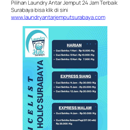
Pilihan Laundry Antar Jemput 24 Jam Terbaik
Surabaya bisa klik di sini
www.laundryantarjemputsurabaya.com