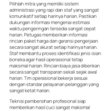
Pilihlah mitra yang memiliki sistem
administrasi yang rapi dan staf yang sangat
komunikatif setiap harinya harian. Pastikan
dukungan informasi mengenai estimasi
waktu pengeringan tersedia sangat cepat
harian. Petugas memberikan informasi
rincian paket harga dan garansi pengerjaan
secara sangat akurat setiap harinya harian.
Staf membantu proses identifikasi jenis isian
boneka agar hasil operasional tetap
maksimal harian. Rincian biaya jasa diberikan
secara sangat transparan sekali sejak awal
harian. Tim operasional bekerja sesuai
dengan standar pelayanan pelanggan yang
sangat ketat harian.
Teknisi pembersihan profesional siap
memberikan hasil cuci sangat maksimal