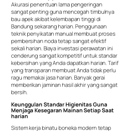
Akurasi penentuan lama pengeringan
sangat penting guna mencegah timbulnya
bau apek akibat kelembapan tinggi di
Bandung sekarang harian. Penggunaan
teknik penyikatan manual membuat proses
pembersihan noda tetap sangat efektif
sekali harian. Biaya investasi perawatan ini
cenderung sangat kompetitif untuk standar
kebersihan yang Anda dapatkan harian. Tarif
yang transparan membuat Anda tidak perlu
ragu memakai jasa harian. Banyak gerai
memberikan jaminan hasil akhir yang sangat
bersih.
Keunggulan Standar Higienitas Guna
Menjaga Kesegaran Mainan Setiap Saat
harian
Sistem kerja binatu boneka modern tetap