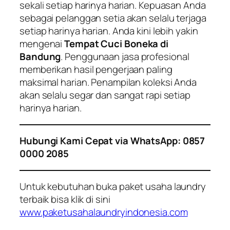
sekali setiap harinya harian. Kepuasan Anda
sebagai pelanggan setia akan selalu terjaga
setiap harinya harian. Anda kini lebih yakin
mengenai
Tempat Cuci Boneka di
Bandung
. Penggunaan jasa profesional
memberikan hasil pengerjaan paling
maksimal harian. Penampilan koleksi Anda
akan selalu segar dan sangat rapi setiap
harinya harian.
Hubungi Kami Cepat via WhatsApp: 0857
0000 2085
Untuk kebutuhan buka paket usaha laundry
terbaik bisa klik di sini
www.paketusahalaundryindonesia.com