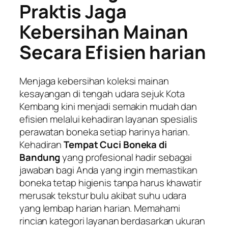
Praktis Jaga
Kebersihan Mainan
Secara Efisien harian
Menjaga kebersihan koleksi mainan
kesayangan di tengah udara sejuk Kota
Kembang kini menjadi semakin mudah dan
efisien melalui kehadiran layanan spesialis
perawatan boneka setiap harinya harian.
Kehadiran
Tempat Cuci Boneka di
Bandung
yang profesional hadir sebagai
jawaban bagi Anda yang ingin memastikan
boneka tetap higienis tanpa harus khawatir
merusak tekstur bulu akibat suhu udara
yang lembap harian harian. Memahami
rincian kategori layanan berdasarkan ukuran