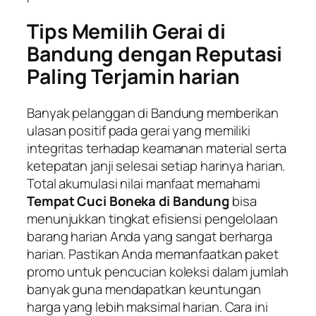
Tips Memilih Gerai di
Bandung dengan Reputasi
Paling Terjamin harian
Banyak pelanggan di Bandung memberikan
ulasan positif pada gerai yang memiliki
integritas terhadap keamanan material serta
ketepatan janji selesai setiap harinya harian.
Total akumulasi nilai manfaat memahami
Tempat Cuci Boneka di Bandung
bisa
menunjukkan tingkat efisiensi pengelolaan
barang harian Anda yang sangat berharga
harian. Pastikan Anda memanfaatkan paket
promo untuk pencucian koleksi dalam jumlah
banyak guna mendapatkan keuntungan
harga yang lebih maksimal harian. Cara ini