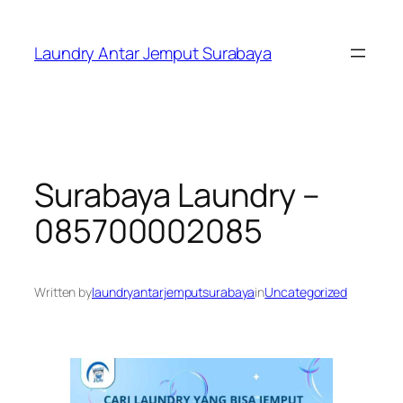
Skip
to
Laundry Antar Jemput Surabaya
content
Surabaya Laundry –
085700002085
Written by
laundryantarjemputsurabaya
in
Uncategorized