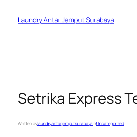
Skip
to
Laundry Antar Jemput Surabaya
content
Setrika Express 
Written by
laundryantarjemputsurabaya
in
Uncategorized