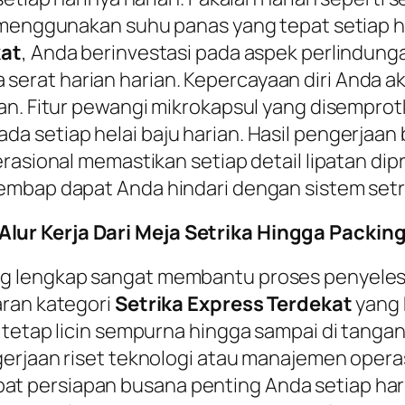
i menggunakan suhu panas yang tepat setiap 
kat
, Anda berinvestasi pada aspek perlindung
at harian harian. Kepercayaan diri Anda akan
ian. Fitur pewangi mikrokapsul yang disempro
 setiap helai baju harian. Hasil pengerjaan 
rasional memastikan setiap detail lipatan dip
embap dapat Anda hindari dengan sistem setri
ur Kerja Dari Meja Setrika Hingga Packing
g lengkap sangat membantu proses penyelesa
aran kategori
Setrika Express Terdekat
yang 
tetap licin sempurna hingga sampai di tangan A
erjaan riset teknologi atau manajemen operas
 persiapan busana penting Anda setiap hari