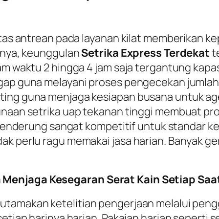
ritas antrean pada layanan kilat memberikan k
sanya, keunggulan
Setrika Express Terdekat
t
am waktu 2 hingga 4 jam saja tergantung kapasi
gap guna melayani proses pengecekan jumlah p
ting guna menjaga kesiapan busana untuk ag
unaan setrika uap tekanan tinggi membuat pro
ni cenderung sangat kompetitif untuk standar 
ak perlu ragu memakai jasa harian. Banyak ge
 Menjaga Kesegaran Serat Kain Setiap Saat
utamakan ketelitian pengerjaan melalui pengg
setiap harinya harian. Pakaian harian seperti