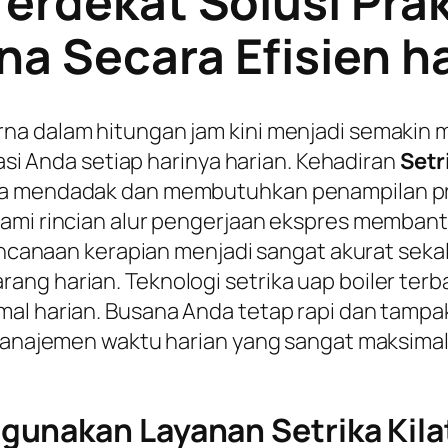
Terdekat Solusi Prak
a Secara Efisien h
na dalam hitungan jam kini menjadi semakin m
kasi Anda setiap harinya harian. Kehadiran
Setr
nda mendadak dan membutuhkan penampilan p
hami rincian alur pengerjaan ekspres memban
rencanaan kerapian menjadi sangat akurat seka
ang harian. Teknologi setrika uap boiler t
mal harian. Busana Anda tetap rapi dan tamp
 manajemen waktu harian yang sangat maksimal
unakan Layanan Setrika Kilat