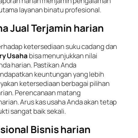
elaporan harian menjamin pengalaman
utama layanan binatu profesional.
a Jual Terjamin harian
terhadap ketersediaan suku cadang dan
ry Usaha
bisa menunjukkan nilai
nda harian. Pastikan Anda
endapatkan keuntungan yang lebih
nyakan ketersediaan berbagai pilihan
harian. Perencanaan matang
arian. Arus kas usaha Anda akan tetap
ti sangat baik sekali.
ional Bisnis harian