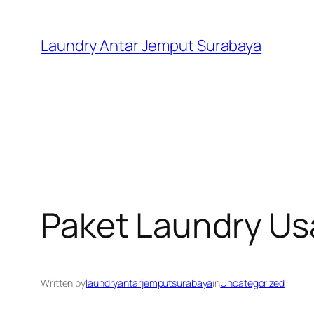
Skip
to
Laundry Antar Jemput Surabaya
content
Paket Laundry U
Written by
laundryantarjemputsurabaya
in
Uncategorized