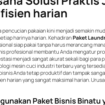
aha Solusi Praktis
fisien harian
a pencucian pakaian kini menjadi semakin mud
etiap harinya harian. Kehadiran
Paket Laund
nal siap pakai tanpa harus merancang manaje
 profesional membantu Anda mengatur proyek
vestasi menjadi sangat akurat sekali bagi p
logi mesin cuci industri terbaru yang terse
 bisnis Anda tetap produktif dan tampak sang
men harian yang sangat maksimal harian. Uru
unakan Paket Bisnis Binatu y