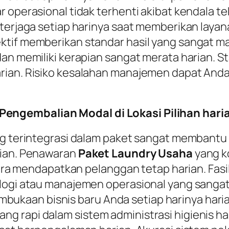
 operasional tidak terhenti akibat kendala tek
terjaga setiap harinya saat memberikan layana
tif memberikan standar hasil yang sangat mak
an memiliki kerapian sangat merata harian. S
rian. Risiko kesalahan manajemen dapat Anda
engembalian Modal di Lokasi Pilihan hari
ng terintegrasi dalam paket sangat membantu 
rian. Penawaran
Paket Laundry Usaha
yang k
gera mendapatkan pelanggan tetap harian. Fasil
logi atau manajemen operasional yang sangat
kaan bisnis baru Anda setiap harinya haria
 rapi dalam sistem administrasi higienis hari