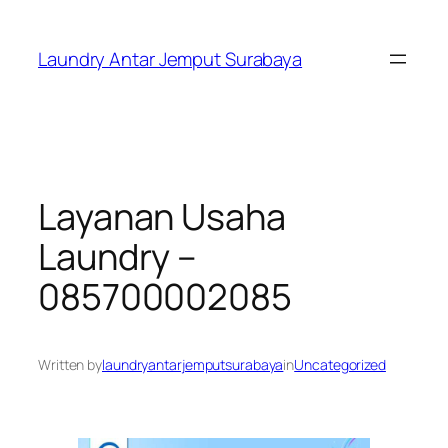
Skip
to
Laundry Antar Jemput Surabaya
content
Layanan Usaha
Laundry –
085700002085
Written by
laundryantarjemputsurabaya
in
Uncategorized