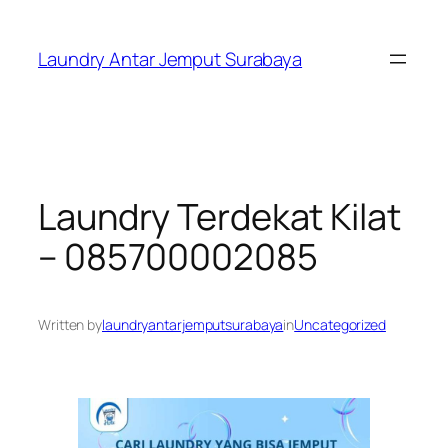
Skip
to
Laundry Antar Jemput Surabaya
content
Laundry Terdekat Kilat
– 085700002085
Written by
laundryantarjemputsurabaya
in
Uncategorized