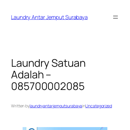
Skip
to
Laundry Antar Jemput Surabaya
content
Laundry Satuan
Adalah –
085700002085
Written by
laundryantarjemputsurabaya
in
Uncategorized