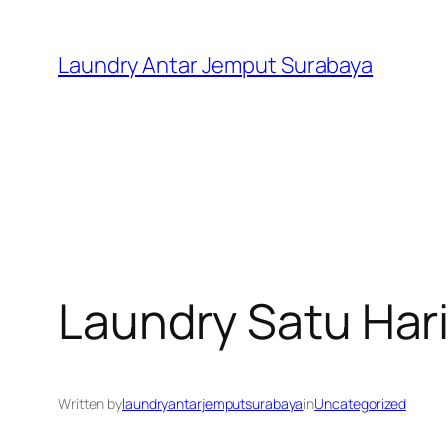
Skip
to
Laundry Antar Jemput Surabaya
content
Laundry Satu Har
Written by
laundryantarjemputsurabaya
in
Uncategorized