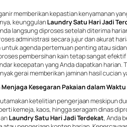
organir memberikan kepastian kenyamanan ya
sanya, keunggulan
Laundry Satu Hari Jadi Ter
da langsung diproses setelah diterima harian
oses administrasi secara jujur dan akurat har
 untuk agenda pertemuan penting atau sidang
ses pembersihan kain tetap sangat efektif se
ndar kecepatan yang Anda dapatkan harian. 
anyak gerai memberikan jaminan hasil cucian y
 Menjaga Kesegaran Pakaian dalam Waktu 
utamakan ketelitian pengerjaan meskipun dur
eperti kemeja, kaos, hingga seragam dinas dipr
cian
Laundry Satu Hari Jadi Terdekat
, Anda 
ka atau pengerjaan konten harian. Kepercayaan 