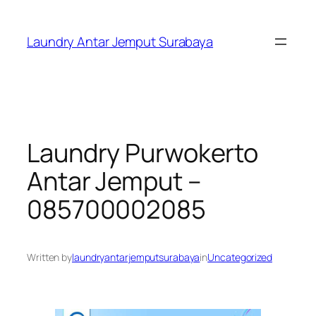
Skip
to
Laundry Antar Jemput Surabaya
content
Laundry Purwokerto
Antar Jemput –
085700002085
Written by
laundryantarjemputsurabaya
in
Uncategorized