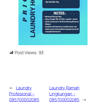
Post Views:
93
←
Laundry
Laundry Ramah
Profesional –
Lingkungan –
085700002085
085700002085
→