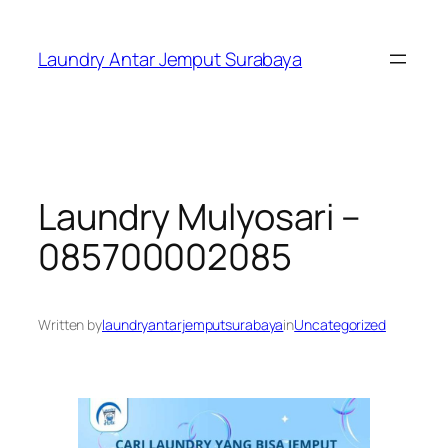
Skip
to
Laundry Antar Jemput Surabaya
content
Laundry Mulyosari –
085700002085
Written by
laundryantarjemputsurabaya
in
Uncategorized