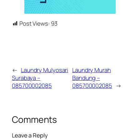
Post Views:
93
←
Laundry Mulyosari
Laundry Murah
Surabaya –
Bandung –
085700002085
085700002085
→
Comments
Leave a Reply