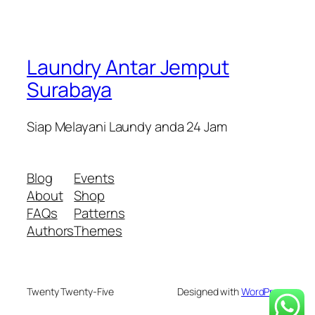
Laundry Antar Jemput
Surabaya
Siap Melayani Laundy anda 24 Jam
Blog
Events
About
Shop
FAQs
Patterns
Authors
Themes
Twenty Twenty-Five
Designed with
WordPress