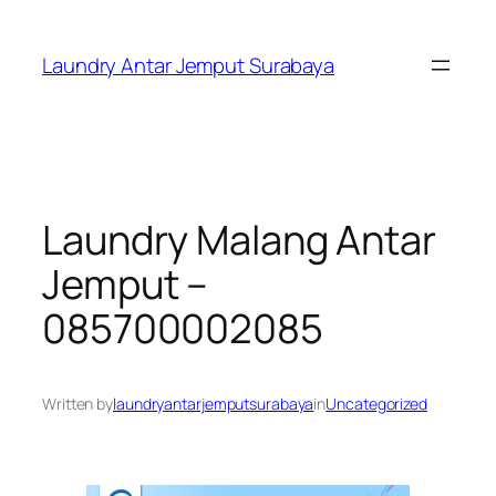
Skip
to
Laundry Antar Jemput Surabaya
content
Laundry Malang Antar
Jemput –
085700002085
Written by
laundryantarjemputsurabaya
in
Uncategorized