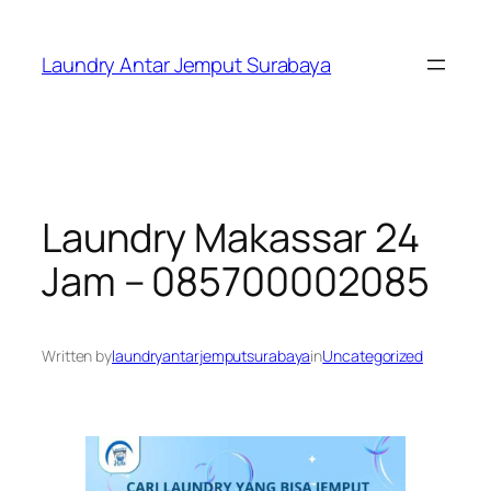
Skip
to
Laundry Antar Jemput Surabaya
content
Laundry Makassar 24
Jam – 085700002085
Written by
laundryantarjemputsurabaya
in
Uncategorized