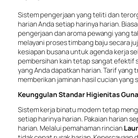
Sistem pengerjaan yang teliti dan ter
harian Anda setiap harinya harian. Bia
pengerjaan dan aroma pewangi yang taha
melayani proses timbang baju secara ju
kesiapan busana untuk agenda kerja s
pembersihan kain tetap sangat efektif s
yang Anda dapatkan harian. Tarif yang 
memberikan jaminan hasil cucian yang s
Keunggulan Standar Higienitas Guna
Sistem kerja binatu modern tetap meng
setiap harinya harian. Pakaian harian se
harian. Melalui pemahaman rincian
Lau
tidak cepat rusak harian. Kepercayaan dir