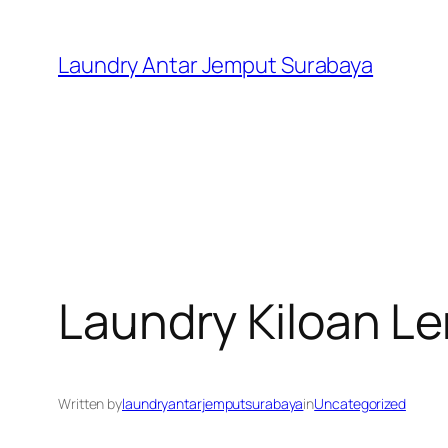
Skip
to
Laundry Antar Jemput Surabaya
content
Laundry Kiloan 
Written by
laundryantarjemputsurabaya
in
Uncategorized