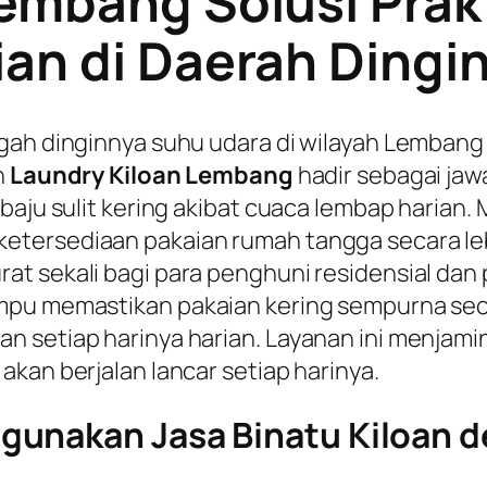
embang Solusi Prak
an di Daerah Dingin
gah dinginnya suhu udara di wilayah Lembang 
n
Laundry Kiloan Lembang
hadir sebagai ja
 baju sulit kering akibat cuaca lembap hari
tersediaan pakaian rumah tangga secara lebih
t sekali bagi para penghuni residensial dan p
mpu memastikan pakaian kering sempurna sec
 setiap harinya harian. Layanan ini menjamin
kan berjalan lancar setiap harinya.
gunakan Jasa Binatu Kiloan 