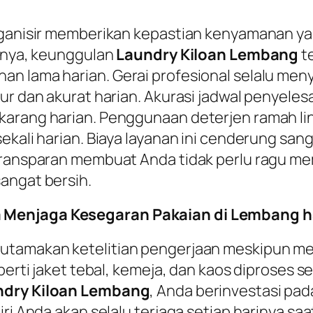
organisir memberikan kepastian kenyamanan 
sanya, keunggulan
Laundry Kiloan Lembang
t
n lama harian. Gerai profesional selalu men
jur dan akurat harian. Akurasi jadwal penyel
ekarang harian. Penggunaan deterjen ramah 
ekali harian. Biaya layanan ini cenderung san
transparan membuat Anda tidak perlu ragu mem
angat bersih.
 Menjaga Kesegaran Pakaian di Lembang h
utamakan ketelitian pengerjaan meskipun me
perti jaket tebal, kemeja, dan kaos diproses s
ndry Kiloan Lembang
, Anda berinvestasi pad
i Anda akan selalu terjaga setiap harinya saat 