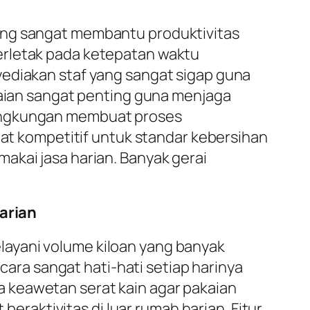
yang sangat membantu produktivitas
erletak pada ketepatan waktu
yediakan staf yang sangat sigap guna
esaian sangat penting guna menjaga
lingkungan membuat proses
gat kompetitif untuk standar kebersihan
akai jasa harian. Banyak gerai
arian
layani volume kiloan yang banyak
ecara sangat hati-hati setiap harinya
a keawetan serat kain agar pakaian
beraktivitas di luar rumah harian. Fitur