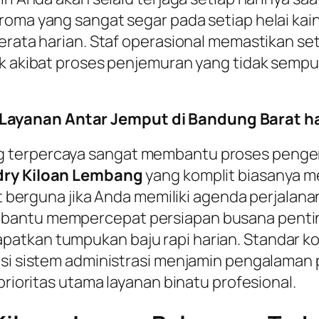
roma yang sangat segar pada setiap helai kain
erata harian. Staf operasional memastikan set
ek akibat proses penjemuran yang tidak semp
Layanan Antar Jemput di Bandung Barat h
 terpercaya sangat membantu proses penger
ry Kiloan Lembang
yang komplit biasanya me
at berguna jika Anda memiliki agenda perjalana
bantu mempercepat persiapan busana penting
tkan tumpukan baju rapi harian. Standar kont
rasi sistem administrasi menjamin pengalam
prioritas utama layanan binatu profesional.