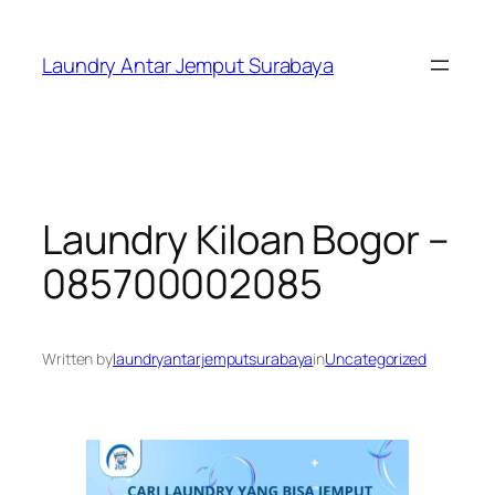
Skip
to
Laundry Antar Jemput Surabaya
content
Laundry Kiloan Bogor –
085700002085
Written by
laundryantarjemputsurabaya
in
Uncategorized