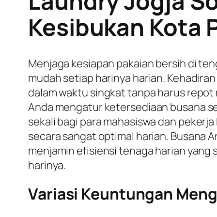
Laundry Jogja So
Kesibukan Kota P
Menjaga kesiapan pakaian bersih di ten
mudah setiap harinya harian. Kehadiran
dalam waktu singkat tanpa harus repo
Anda mengatur ketersediaan busana seca
sekali bagi para mahasiswa dan pekerj
secara sangat optimal harian. Busana A
menjamin efisiensi tenaga harian yang 
harinya.
Variasi Keuntungan Mengg