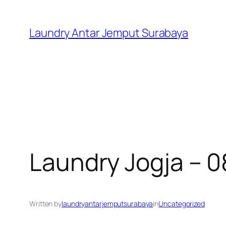
Skip
to
Laundry Antar Jemput Surabaya
content
Laundry Jogja –
Written by
laundryantarjemputsurabaya
in
Uncategorized