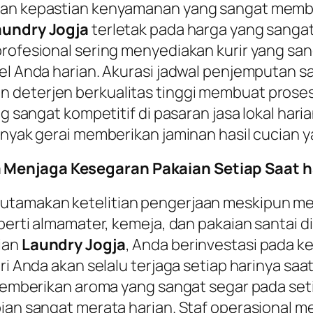
kan kepastian kenyamanan yang sangat memba
aundry Jogja
terletak pada harga yang sanga
 profesional sering menyediakan kurir yang 
otel Anda harian. Akurasi jadwal penjemputan
 deterjen berkualitas tinggi membuat proses
ung sangat kompetitif di pasaran jasa lokal ha
anyak gerai memberikan jaminan hasil cucian y
 Menjaga Kesegaran Pakaian Setiap Saat h
gutamakan ketelitian pengerjaan meskipun me
eperti almamater, kemeja, dan pakaian santai d
cian
Laundry Jogja
, Anda berinvestasi pada k
iri Anda akan selalu terjaga setiap harinya s
 memberikan aroma yang sangat segar pada setia
ian sangat merata harian. Staf operasional me