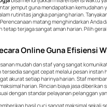
ogja
bisa menunjukkan nilai efisiensi waktu y
ntar jemput guna mendapatkan kemudahan yang
lam rutinitas jangka panjang harian. Tanya
. Perencanaan matang menghindarkan Anda dar
n tetap terjaga sangat aman harian. Pilih gera
cara Online Guna Efisiensi W
esanan mudah dan staf yang sangat komunikati
 tersedia sangat cepat melalui pesan instan 
angat akurat setiap harinya harian. Staf mem
ksimal harian. Rincian biaya jasa diberikan s
esuai dengan standar pelayanan pelanggan yan
emberikan hasil cuci sangat maksimal sekali s