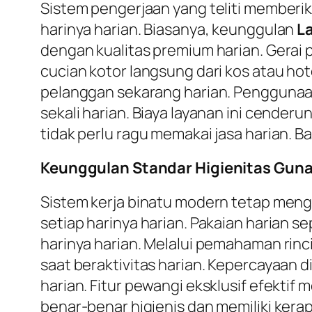
Sistem pengerjaan yang teliti memberi
harinya harian. Biasanya, keunggulan
L
dengan kualitas premium harian. Gerai
cucian kotor langsung dari kos atau h
pelanggan sekarang harian. Penggunaan
sekali harian. Biaya layanan ini cender
tidak perlu ragu memakai jasa harian. B
Keunggulan Standar Higienitas Guna
Sistem kerja binatu modern tetap men
setiap harinya harian. Pakaian harian s
harinya harian. Melalui pemahaman rin
saat beraktivitas harian. Kepercayaan d
harian. Fitur pewangi eksklusif efektif
benar-benar higienis dan memiliki kerap