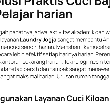
lusi Praktis Cuci Ba
elajar harian
gah padatnya jadwal aktivitas akademik dan wi
 layanan
Laundry Jogja
sangat membantu And
t mencuci sendiri harian. Memahami kemudaha
ra lebih efektif setiap harinya harian. Per
a kantoran sekarang harian. Teknologi mesin
nda tetap bersih dan tampak sangat menawan s
sangat maksimal harian. Urusan rumah tangga 
unakan Layanan Cuci Kiloan 