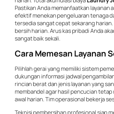
harian. Total akumulasi biaya
Laundry J
Pastikan Anda memanfaatkan layanan a
efektif menekan pengeluaran tenaga da
tersedia sangat cepat sekarang harian
bersih harian. Arus kas pribadi Anda aka
sangat baik sekali.
Cara Memesan Layanan Se
Pilihlah gerai yang memiliki sistem pem
dukungan informasi jadwal pengambilan
rincian berat dan jenis layanan yang s
membandel agar hasil pencucian tetap ma
awal harian. Tim operasional bekerja s
Teknisi pembersihan profesional siap m