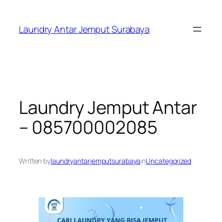
Skip
to
Laundry Antar Jemput Surabaya
content
Laundry Jemput Antar
– 085700002085
Written by
laundryantarjemputsurabaya
in
Uncategorized