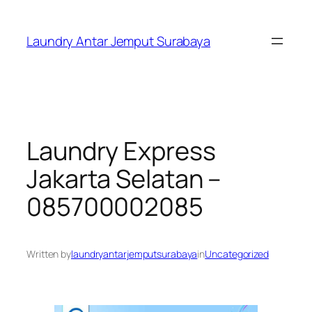
Skip
to
Laundry Antar Jemput Surabaya
content
Laundry Express
Jakarta Selatan –
085700002085
Written by
laundryantarjemputsurabaya
in
Uncategorized