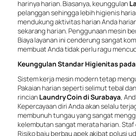
harinya harian. Biasanya, keunggulan
L
pelanggan sehingga lebih higienis har
mendukung aktivitas harian Anda hari
sekarang harian. Penggunaan mesin ber
Biaya layanan ini cenderung sangat komp
membuat Anda tidak perlu ragu mencuci 
Keunggulan Standar Higienitas pada
Sistem kerja mesin modern tetap mengu
Pakaian harian seperti selimut tebal da
rincian
Laundry Coin di Surabaya
, And
Kepercayaan diri Anda akan selalu terjag
membunuh tungau yang sangat menggang
kelembutan sangat merata harian. Staf 
Risiko baju berbau apek akibat polusi u