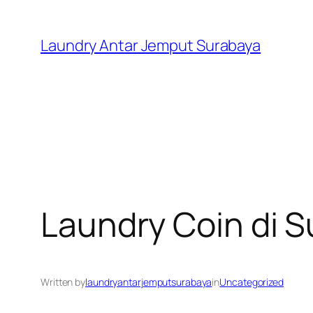
Skip
to
Laundry Antar Jemput Surabaya
content
Laundry Coin di 
Written by
laundryantarjemputsurabaya
in
Uncategorized