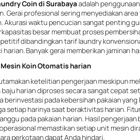
aundry Coin di Surabaya
adalah penggunaan 
ian. Gerai profesional sering menyediakan ar
an. Akurasi waktu pencucian sangat penting 
kapasitas besar membuat proses pembersihan k
etitif dibandingkan tarif laundry konvensiona
harian. Banyak gerai memberikan jaminan hasi
 Mesin Koin Otomatis harian
tamakan ketelitian pengerjaan meskipun mela
n baju harian diproses secara sangat cepat s
a berinvestasi pada kebersihan pakaian yang l
a setiap harinya saat beraktivitas harian. Fitu
gu pada pakaian harian. Hasil pengerjaan be
operasional memastikan setiap unit mesin dir
dara perkotaan dapat Anda hindari.