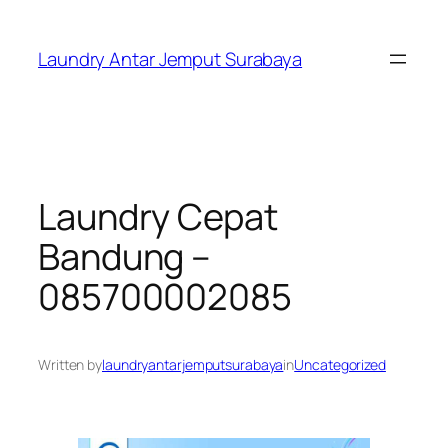
Skip
to
Laundry Antar Jemput Surabaya
content
Laundry Cepat
Bandung –
085700002085
Written by
laundryantarjemputsurabaya
in
Uncategorized