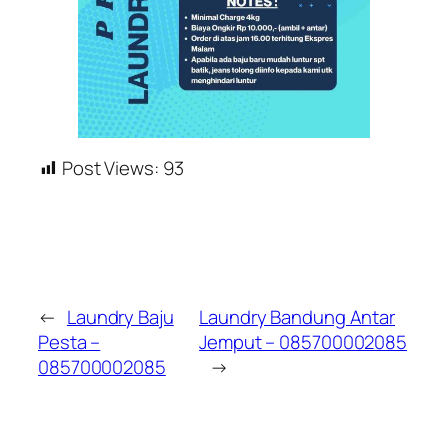
Post Views:
93
←
Laundry Baju
Laundry Bandung Antar
Pesta –
Jemput – 085700002085
085700002085
→