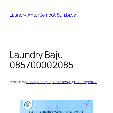
Skip
to
Laundry Antar Jemput Surabaya
content
Laundry Baju –
085700002085
Written by
laundryantarjemputsurabaya
in
Uncategorized