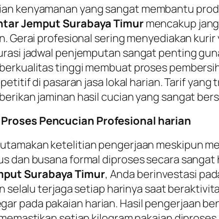
ian kenyamanan yang sangat membantu produkt
ntar Jemput Surabaya Timur
mencakup jangka
n. Gerai profesional sering menyediakan kuri
kurasi jadwal penjemputan sangat penting g
erkualitas tinggi membuat proses pembersihan
etitif di pasaran jasa lokal harian. Tarif yan
erikan jaminan hasil cucian yang sangat bers
 Proses Pencucian Profesional harian
utamakan ketelitian pengerjaan meskipun mel
 dan busana formal diproses secara sangat ha
mput Surabaya Timur
, Anda berinvestasi pa
 selalu terjaga setiap harinya saat beraktivit
r pada pakaian harian. Hasil pengerjaan bena
 memastikan setiap kilogram pakaian diproses 