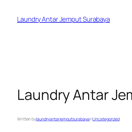
Skip
to
Laundry Antar Jemput Surabaya
content
Laundry Antar J
Written by
laundryantarjemputsurabaya
in
Uncategorized