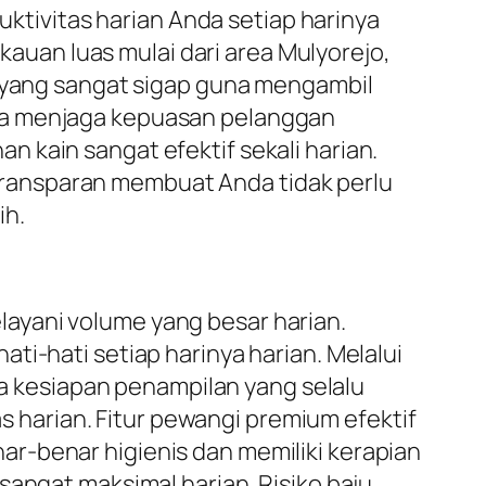
ivitas harian Anda setiap harinya
uan luas mulai dari area Mulyorejo,
r yang sangat sigap guna mengambil
una menjaga kepuasan pelanggan
 kain sangat efektif sekali harian.
g transparan membuat Anda tidak perlu
ih.
ayani volume yang besar harian.
ti-hati setiap harinya harian. Melalui
da kesiapan penampilan yang selalu
as harian. Fitur pewangi premium efektif
r-benar higienis dan memiliki kerapian
sangat maksimal harian. Risiko baju