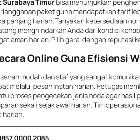
t Surabaya Timur
bisa menunjukkan penghemat
angganan paket guna mendapatkan tarif lebih 
ka panjang harian. Tanyakan ketersediaan no
tang menghindarkan Anda dari kondisi kehabi
at aman harian. Pilih gerai dengan reputasi ke
cara Online Guna Efisiensi W
mesanan mudah dan staf yang sangat komunikat
at melalui pesan instan harian. Petugas memb
tu proses pengecekan jenis noda agar hasil 
sparan sekali sejak awal harian. Tim operasion
 harian.
0857 0000 2085