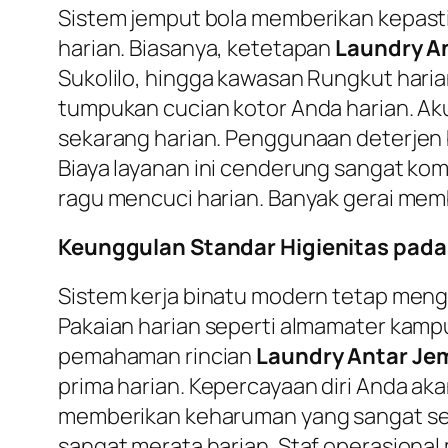
Sistem jemput bola memberikan kepast
harian. Biasanya, ketetapan
Laundry A
Sukolilo, hingga kawasan Rungkut haria
tumpukan cucian kotor Anda harian. A
sekarang harian. Penggunaan deterjen b
Biaya layanan ini cenderung sangat komp
ragu mencuci harian. Banyak gerai memb
Keunggulan Standar Higienitas pada
Sistem kerja binatu modern tetap meng
Pakaian harian seperti almamater kampus
pemahaman rincian
Laundry Antar Je
prima harian. Kepercayaan diri Anda akan
memberikan keharuman yang sangat sega
sangat merata harian. Staf operasional