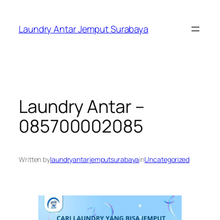
Skip
to
Laundry Antar Jemput Surabaya
content
Laundry Antar –
085700002085
Written by
laundryantarjemputsurabaya
in
Uncategorized