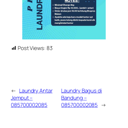
Post Views:
83
←
Laundry Antar
Laundry Bagus di
Jemput –
Bandung –
085700002085
085700002085
→