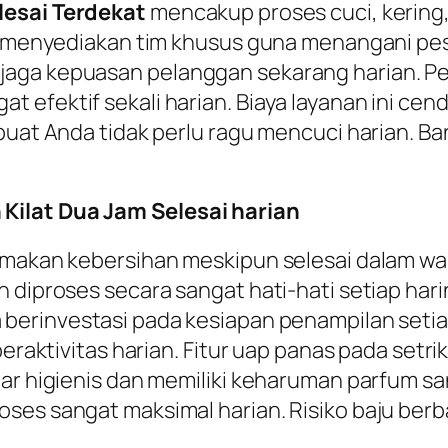
lesai Terdekat
mencakup proses cuci, kering,
ng menyediakan tim khusus guna menangani pes
aga kepuasan pelanggan sekarang harian. Pe
efektif sekali harian. Biaya layanan ini cen
mbuat Anda tidak perlu ragu mencuci harian. B
Kilat Dua Jam Selesai harian
amakan kebersihan meskipun selesai dalam wak
h diproses secara sangat hati-hati setiap har
a berinvestasi pada kesiapan penampilan setia
 beraktivitas harian. Fitur uap panas pada set
nar higienis dan memiliki keharuman parfum sa
oses sangat maksimal harian. Risiko baju be