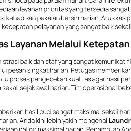
nis noda pada pakaian harian. Cara ini efekt
ediaan layanan prioritas yang tersedia sanga
 kehabisan pakaian bersih harian. Arus kas p
i kecepatan pelayanan yang sangat baik sekali
as Layanan Melalui Ketepatan
inistrasi baik dan staf yang sangat komunikati
lui pesan singkat harian. Petugas memberikan
tu proses pengecekan kualitas agar hasil pen
 sekali sejak awal harian. Tim operasional be
mberikan hasil cuci sangat maksimal sekali h
 harian. Anda kini lebih yakin mengenai
Laundr
erjaan paling maksimal harian. Penampilan And