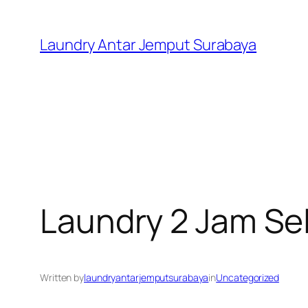
Skip
to
Laundry Antar Jemput Surabaya
content
Laundry 2 Jam Se
Written by
laundryantarjemputsurabaya
in
Uncategorized