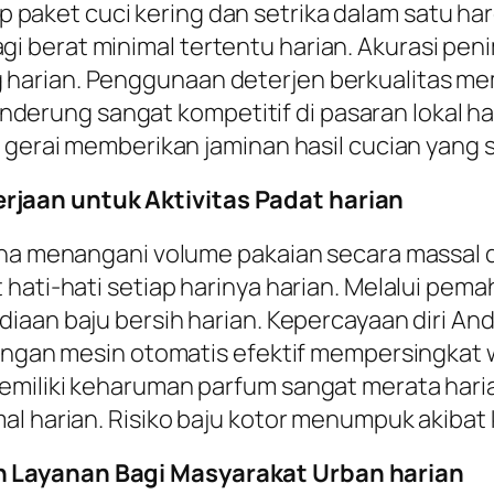
paket cuci kering dan setrika dalam satu harg
 berat minimal tertentu harian. Akurasi pe
harian. Penggunaan deterjen berkualitas me
 cenderung sangat kompetitif di pasaran lokal h
 gerai memberikan jaminan hasil cucian yang 
jaan untuk Aktivitas Padat harian
una menangani volume pakaian secara massal d
 hati-hati setiap harinya harian. Melalui pem
iaan baju bersih harian. Kepercayaan diri And
ringan mesin otomatis efektif mempersingkat 
emiliki keharuman parfum sangat merata haria
al harian. Risiko baju kotor menumpuk akibat
 Layanan Bagi Masyarakat Urban harian