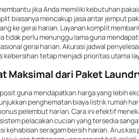
t membantu jika Anda memiliki kebutuhan pak
lit biasanya mencakup jasa antar jemput pakai
atang ke gerai harian. Layanan komplit memba
da tidak perlu menunggu lama guna mendapatka
perasional gerai harian. Akurasi jadwal penye
 kebersihan tetap menjadi prioritas utama lay
t Maksimal dari Paket Laundr
posit guna mendapatkan harga yang lebih ekon
njukkan penghematan biaya listrik rumah ha
nus pelembut harian. Cara ini efektif menek
 sistem pelacakan cucian yang tersedia sang
 kehabisan seragam bersih harian. Arus kas p