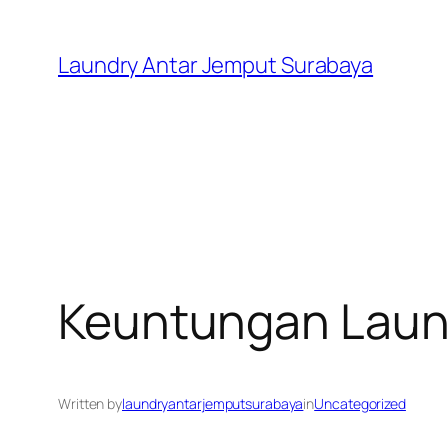
Skip
to
Laundry Antar Jemput Surabaya
content
Keuntungan Laun
Written by
laundryantarjemputsurabaya
in
Uncategorized