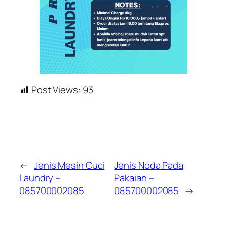
Post Views:
93
←
Jenis Mesin Cuci
Jenis Noda Pada
Laundry –
Pakaian –
085700002085
085700002085
→