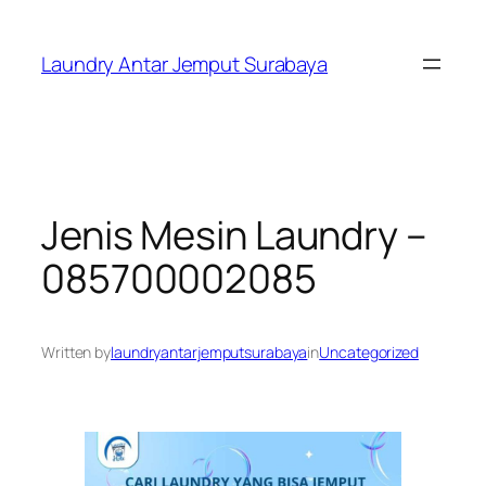
Skip
to
Laundry Antar Jemput Surabaya
content
Jenis Mesin Laundry –
085700002085
Written by
laundryantarjemputsurabaya
in
Uncategorized