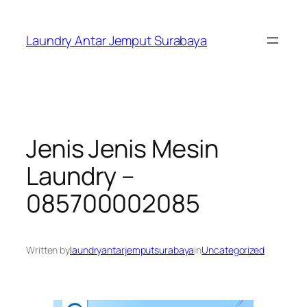
Skip
to
Laundry Antar Jemput Surabaya
content
Jenis Jenis Mesin
Laundry –
085700002085
Written by
laundryantarjemputsurabaya
in
Uncategorized