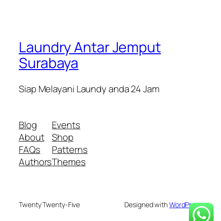
Laundry Antar Jemput
Surabaya
Siap Melayani Laundy anda 24 Jam
Blog
Events
About
Shop
FAQs
Patterns
Authors
Themes
Twenty Twenty-Five
Designed with
WordPress