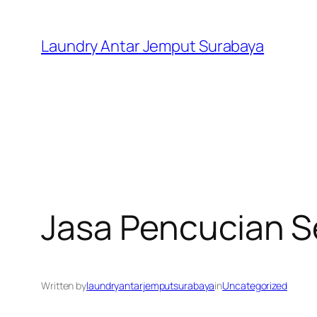
Skip
to
Laundry Antar Jemput Surabaya
content
Jasa Pencucian 
Written by
laundryantarjemputsurabaya
in
Uncategorized