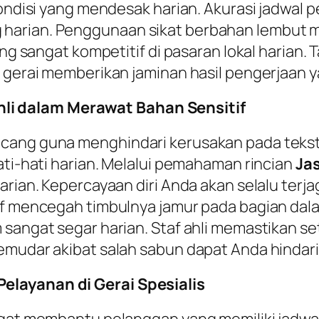
 kondisi yang mendesak harian. Akurasi jadwal
 harian. Penggunaan sikat berbahan lembut
rung sangat kompetitif di pasaran lokal harian
k gerai memberikan jaminan hasil pengerjaan y
i dalam Merawat Bahan Sensitif
ang guna menghindari kerusakan pada tekstur 
ati-hati harian. Melalui pemahaman rincian
Ja
rian. Kepercayaan diri Anda akan selalu terjag
if mencegah timbulnya jamur pada bagian dal
sangat segar harian. Staf ahli memastikan set
emudar akibat salah sabun dapat Anda hindari
elayanan di Gerai Spesialis
angat membantu pelanggan yang memiliki jadwa