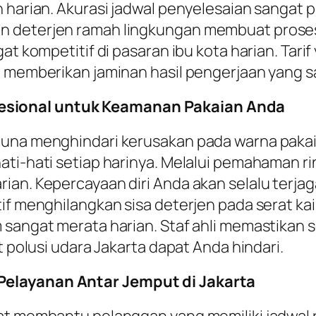
n harian. Akurasi jadwal penyelesaian sanga
n deterjen ramah lingkungan membuat proses
gat kompetitif di pasaran ibu kota harian. Ta
i memberikan jaminan hasil pengerjaan yang sa
esional untuk Keamanan Pakaian Anda
una menghindari kerusakan pada warna pakaia
ati-hati setiap harinya. Melalui pemahaman r
an. Kepercayaan diri Anda akan selalu terjaga
if menghilangkan sisa deterjen pada serat ka
 sangat merata harian. Staf ahli memastikan s
t polusi udara Jakarta dapat Anda hindari.
Pelayanan Antar Jemput di Jakarta
gat membantu pelanggan yang memiliki jadwal