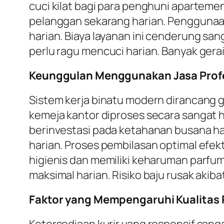
cuci kilat bagi para penghuni aparteme
pelanggan sekarang harian. Penggunaa
harian. Biaya layanan ini cenderung san
perlu ragu mencuci harian. Banyak gera
Keunggulan Menggunakan Jasa Prof
Sistem kerja binatu modern dirancang g
kemeja kantor diproses secara sangat h
berinvestasi pada ketahanan busana hari
harian. Proses pembilasan optimal efekt
higienis dan memiliki keharuman parfum
maksimal harian. Risiko baju rusak akiba
Faktor yang Mempengaruhi Kualitas 
Ketersediaan kurir yang responsif san