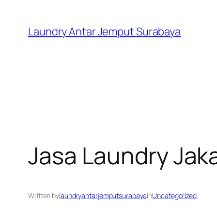
Skip
to
Laundry Antar Jemput Surabaya
content
Jasa Laundry Jak
Written by
laundryantarjemputsurabaya
in
Uncategorized