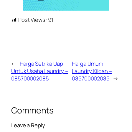
Post Views:
91
←
Harga Setrika Uap
Harga Umum
Untuk Usaha Laundry –
Laundry Kiloan –
085700002085
085700002085
→
Comments
Leave a Reply