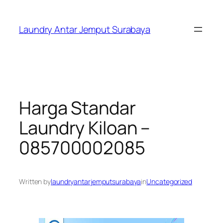
Skip
to
Laundry Antar Jemput Surabaya
content
Harga Standar
Laundry Kiloan –
085700002085
Written by
laundryantarjemputsurabaya
in
Uncategorized