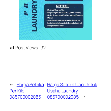
Post Views:
92
←
Harga Setrika
Harga Setrika Uap Untuk
Per Kilo –
Usaha Laundry –
085700002085
085700002085
→