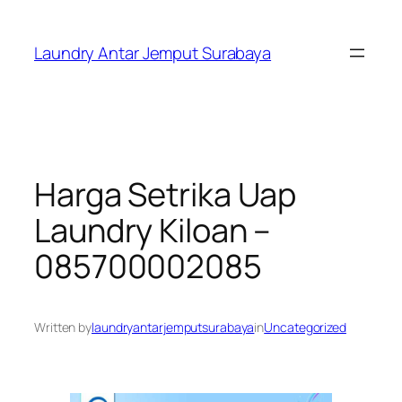
Skip
to
Laundry Antar Jemput Surabaya
content
Harga Setrika Uap
Laundry Kiloan –
085700002085
Written by
laundryantarjemputsurabaya
in
Uncategorized