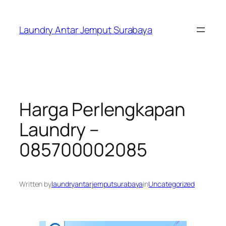
Skip
to
Laundry Antar Jemput Surabaya
content
Harga Perlengkapan
Laundry –
085700002085
Written by
laundryantarjemputsurabaya
in
Uncategorized