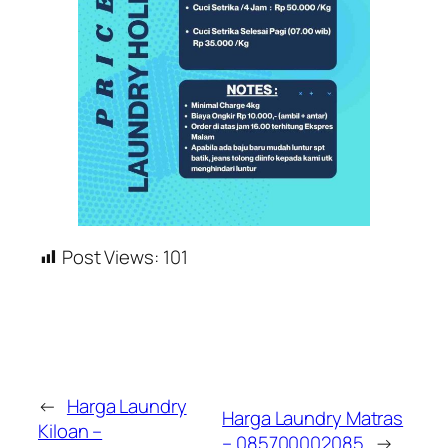
Post Views:
101
←
Harga Laundry
Harga Laundry Matras
Kiloan –
– 085700002085
→