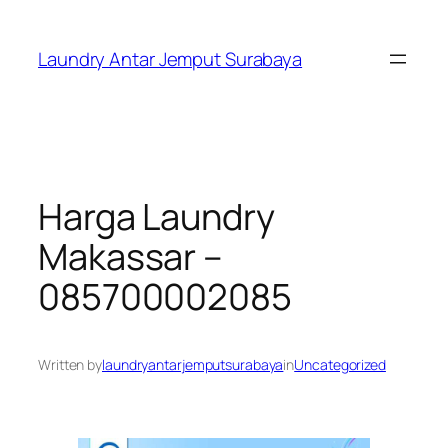
Skip
to
Laundry Antar Jemput Surabaya
content
Harga Laundry
Makassar –
085700002085
Written by
laundryantarjemputsurabaya
in
Uncategorized