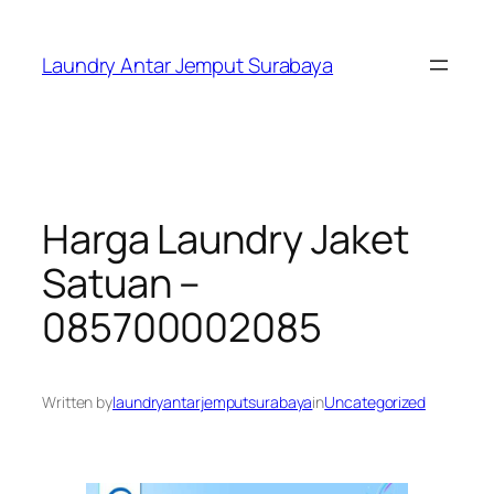
Skip
to
Laundry Antar Jemput Surabaya
content
Harga Laundry Jaket
Satuan –
085700002085
Written by
laundryantarjemputsurabaya
in
Uncategorized