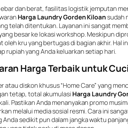
bar dan berat, fasilitas logistik jemputan m
awaran
Harga Laundry Gorden Kiloan
sudah m
ng telah ditentukan. Layanan ini sangat mem
ng besar ke lokasi workshop. Meskipun dipro
at oleh kru yang bertugas di bagian akhir. Ha
 rupiah yang Anda keluarkan setiap hari.
ran Harga Terbaik untuk Cuc
 atau diskon khusus “Home Care” yang menca
an tetap, total akumulasi
Harga Laundry Gor
ekali. Pastikan Anda menanyakan promo musi
an melalui media sosial resmi. Cara ini sanga
 Anda sedikit pun dalam jangka waktu panja