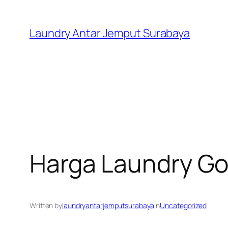
Skip
to
Laundry Antar Jemput Surabaya
content
Harga Laundry Go
Written by
laundryantarjemputsurabaya
in
Uncategorized