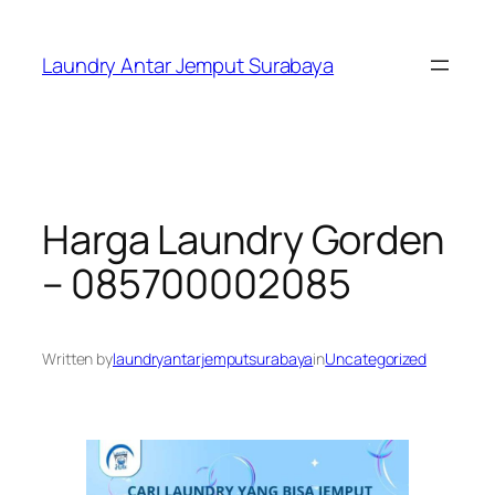
Skip
to
Laundry Antar Jemput Surabaya
content
Harga Laundry Gorden
– 085700002085
Written by
laundryantarjemputsurabaya
in
Uncategorized