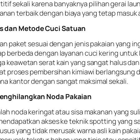
titif sekali karena banyaknya pilihan gerai la
n terbaik dengan biaya yang tetap masuk a
s dan Metode Cuci Satuan
n paket sesuai dengan jenis pakaian yang ingi
ap berbeda dengan layanan cuci kering untuk
 keawetan serat kain yang sangat halus dan m
at proses pembersihan kimiawi berlangsung di 
a kantor dengan sangat maksimal sekali.
Menghilangkan Noda Pakaian
ah noda keringat atau sisa makanan yang suli
mendapatkan akses ke teknik
spotting
yang s
usus yang tidak merusak warna asli kain pakai
rusak tekstur bahan yang tipis atau sensiti