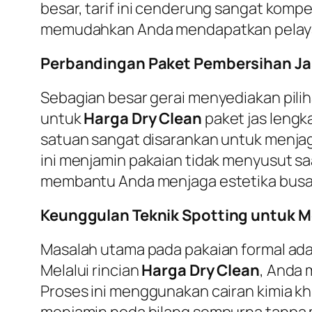
besar, tarif ini cenderung sangat kompe
memudahkan Anda mendapatkan pelayana
Perbandingan Paket Pembersihan Ja
Sebagian besar gerai menyediakan piliha
untuk
Harga Dry Clean
paket jas lengk
satuan sangat disarankan untuk menjaga
ini menjamin pakaian tidak menyusut sa
membantu Anda menjaga estetika busan
Keunggulan Teknik Spotting untuk 
Masalah utama pada pakaian formal adal
Melalui rincian
Harga Dry Clean
, Anda 
Proses ini menggunakan cairan kimia kh
menjamin noda hilang sempurna tanpa me