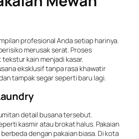
Pakaian Mewah
pilan profesional Anda setiap harinya.
berisiko merusak serat. Proses
ekstur kain menjadi kasar.
na eksklusif tanpa rasa khawatir
an tampak segar seperti baru lagi.
 Laundry
rumitan detail busana tersebut.
perti kasmir atau brokat halus. Pakaian
 berbeda dengan pakaian biasa. Di kota