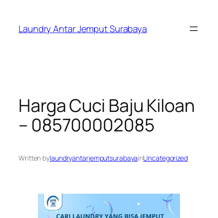
Skip
to
Laundry Antar Jemput Surabaya
content
Harga Cuci Baju Kiloan
– 085700002085
Written by
laundryantarjemputsurabaya
in
Uncategorized