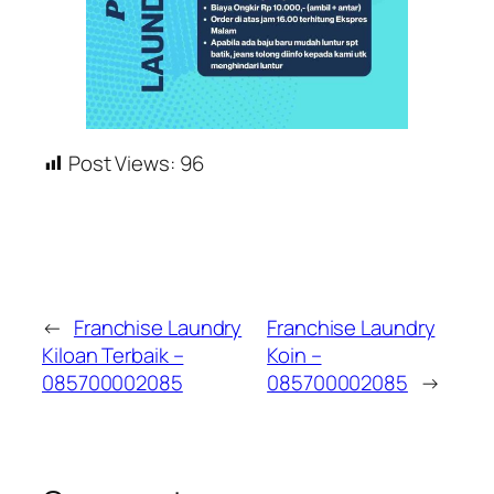
Post Views:
96
←
Franchise Laundry
Franchise Laundry
Kiloan Terbaik –
Koin –
085700002085
085700002085
→