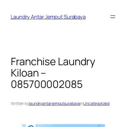
Skip
to
Laundry Antar Jemput Surabaya
content
Franchise Laundry
Kiloan –
085700002085
Written by
laundryantarjemputsurabaya
in
Uncategorized