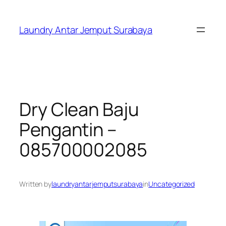
Skip
to
Laundry Antar Jemput Surabaya
content
Dry Clean Baju
Pengantin –
085700002085
Written by
laundryantarjemputsurabaya
in
Uncategorized