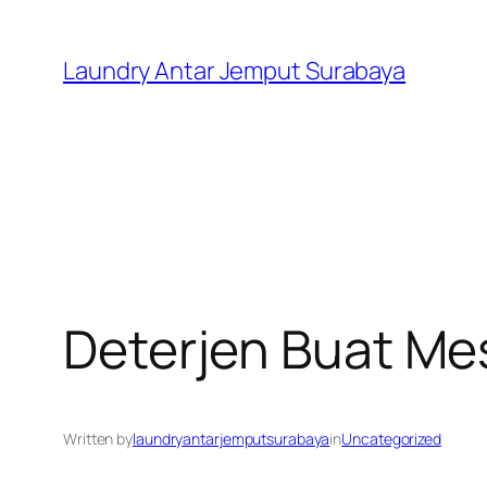
Skip
to
Laundry Antar Jemput Surabaya
content
Deterjen Buat Me
Written by
laundryantarjemputsurabaya
in
Uncategorized