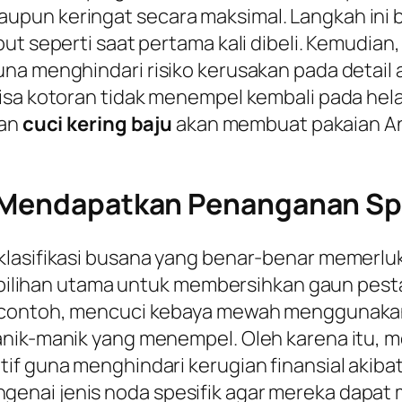
pun keringat secara maksimal. Langkah ini b
but seperti saat pertama kali dibeli. Kemudia
a menghindari risiko kerusakan pada detail ak
isa kotoran tidak menempel kembali pada hela
nan
cuci kering baju
akan membuat pakaian An
b Mendapatkan Penanganan Sp
klasifikasi busana yang benar-benar memerlu
i pilihan utama untuk membersihkan gaun pesta
 contoh, mencuci kebaya mewah menggunakan 
anik-manik yang menempel. Oleh karena itu,
if guna menghindari kerugian finansial akiba
enai jenis noda spesifik agar mereka dapat