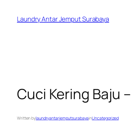
Skip
to
Laundry Antar Jemput Surabaya
content
Cuci Kering Baju
Written by
laundryantarjemputsurabaya
in
Uncategorized