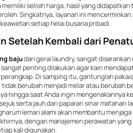
a memiliki selisih harga, hasil yang didapatk
eroleh. Singkatnya, layanan ini mencerminkan
keawetan setiap helai busana pribadi.
in Setelah Kembali dari Penat
ing baju
dari gerai laundry, sangat disaranka
sangat penting dilakukan agar kain mendapat
erperangkap. Di samping itu, gantunglah pa
idak berubah menjadi melar atau berubah bent
nnya hingga saat Anda ingin mengenakannya ke
 sejuk serta jauh dari paparan sinar matahar
ngharum lemari alami akan membantu menjaga
Akhirnya, dengan manajemen perawatan yang 
tiap kali digunakan.