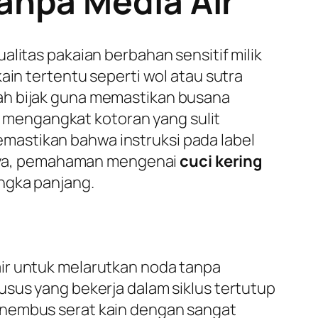
anpa Media Air
alitas pakaian berbahan sensitif milik
ain tertentu seperti wol atau sutra
ah bijak guna memastikan busana
am mengangkat kotoran yang sulit
mastikan bahwa instruksi pada label
nya, pemahaman mengenai
cuci kering
ngka panjang.
air untuk melarutkan noda tanpa
usus yang bekerja dalam siklus tertutup
enembus serat kain dengan sangat