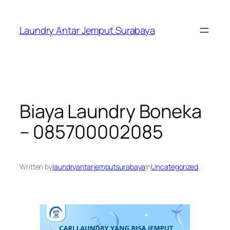
Skip
to
Laundry Antar Jemput Surabaya
content
Biaya Laundry Boneka
– 085700002085
Written by
laundryantarjemputsurabaya
in
Uncategorized