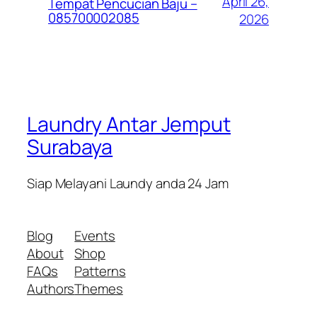
April 26,
Tempat Pencucian Baju –
085700002085
2026
Laundry Antar Jemput
Surabaya
Siap Melayani Laundy anda 24 Jam
Blog
Events
About
Shop
FAQs
Patterns
Authors
Themes