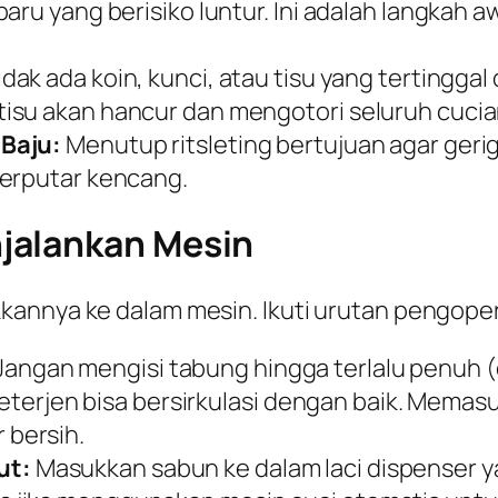
aru yang berisiko luntur. Ini adalah langkah 
idak ada koin, kunci, atau tisu yang tertingga
isu akan hancur dan mengotori seluruh cucia
 Baju:
Menutup ritsleting bertujuan agar ger
berputar kencang.
jalankan Mesin
annya ke dalam mesin. Ikuti urutan pengopera
Jangan mengisi tabung hingga terlalu penuh (
 deterjen bisa bersirkulasi dengan baik. Memas
 bersih.
ut:
Masukkan sabun ke dalam laci dispenser ya