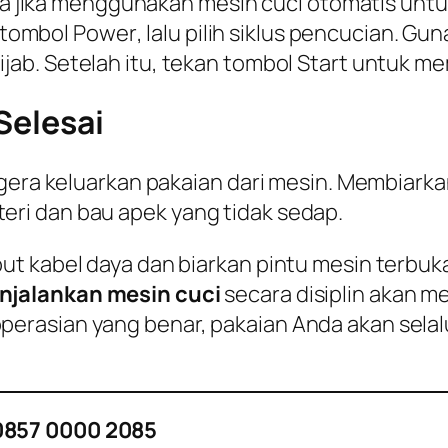
 jika menggunakan mesin cuci otomatis untu
 tombol
Power
, lalu pilih siklus pencucian. 
ijab. Setelah itu, tekan tombol
Start
untuk mem
Selesai
gera keluarkan pakaian dari mesin. Membiarkan
ri dan bau apek yang tidak sedap.
ut kabel daya dan biarkan pintu mesin terbuk
njalankan mesin cuci
secara disiplin akan m
rasian yang benar, pakaian Anda akan selal
0857 0000 2085