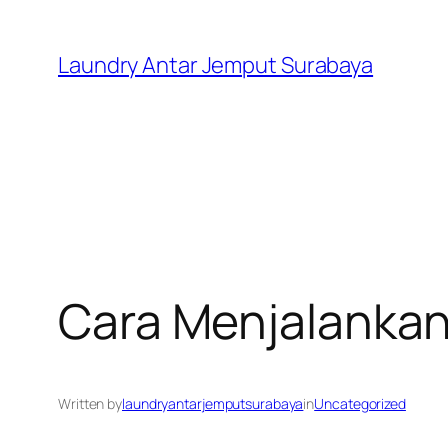
Skip
to
Laundry Antar Jemput Surabaya
content
Cara Menjalanka
Written by
laundryantarjemputsurabaya
in
Uncategorized