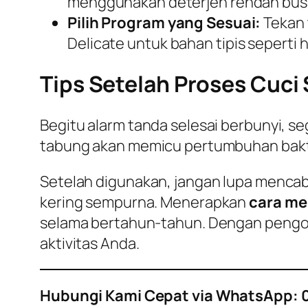
menggunakan deterjen rendah busa
Pilih Program yang Sesuai:
Tekan
Delicate
untuk bahan tipis seperti h
Tips Setelah Proses Cuci 
Begitu alarm tanda selesai berbunyi, se
tabung akan memicu pertumbuhan bakte
Setelah digunakan, jangan lupa mencab
kering sempurna. Menerapkan
cara me
selama bertahun-tahun. Dengan pengope
aktivitas Anda.
Hubungi Kami Cepat via WhatsApp: 