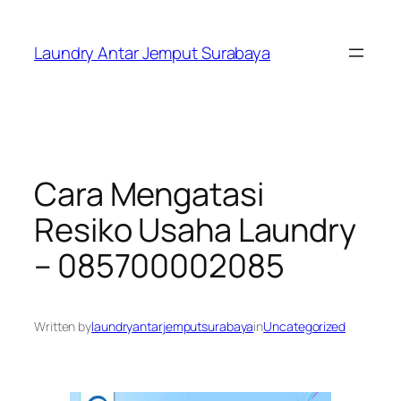
Skip
to
Laundry Antar Jemput Surabaya
content
Cara Mengatasi
Resiko Usaha Laundry
– 085700002085
Written by
laundryantarjemputsurabaya
in
Uncategorized