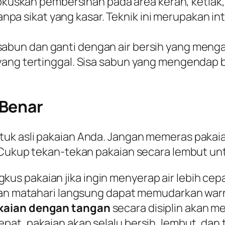
kuskan pembersihan pada area kerah, ketiak, 
a sikat yang kasar. Teknik ini merupakan int
sabun dan ganti dengan air bersih yang mengal
a yang tertinggal. Sisa sabun yang mengendap 
 Benar
k asli pakaian Anda. Jangan memeras pakaian 
 Cukup tekan-tekan pakaian secara lembut unt
s pakaian jika ingin menyerap air lebih cepa
aran matahari langsung dapat memudarkan war
kaian dengan tangan
secara disiplin akan m
at, pakaian akan selalu bersih, lembut, dan 