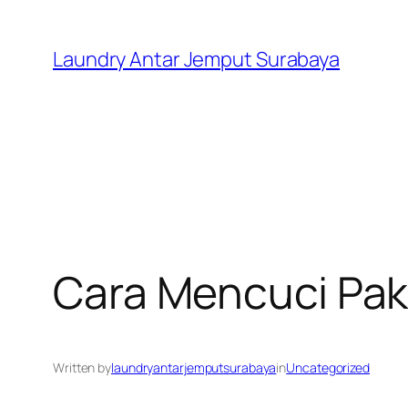
Skip
to
Laundry Antar Jemput Surabaya
content
Cara Mencuci Pa
Written by
laundryantarjemputsurabaya
in
Uncategorized