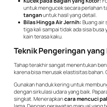
Kucek pada Bagian yang Kotor:
Fo
untuk mengucek secara perlahan tanp
tangan
untuk hasil yang detail.
Bilas Hingga Air Jernih:
Buang air 
tiga kali sampai tidak ada sisa bus
kain terasa kaku.
Teknik Pengeringan yang
Tahap terakhir sangat menentukan bentu
karena bisa merusak elastisitas bahan.
Gunakan handuk kering untuk membungku
dengan sirkulasi udara yang baik. Pap
singkat. Menerapkan
cara mencuci pa
lama. Dengan perawatan manual yang tep